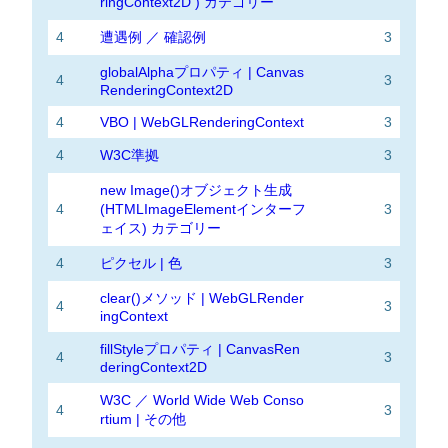
ringContext2D ) カテゴリー
4
遭遇例 ／ 確認例
3
globalAlphaプロパティ | Canvas
4
3
RenderingContext2D
4
VBO | WebGLRenderingContext
3
4
W3C準拠
3
new Image()オブジェクト生成
4
(HTMLImageElementインターフ
3
ェイス) カテゴリー
4
ピクセル | 色
3
clear()メソッド | WebGLRender
4
3
ingContext
fillStyleプロパティ | CanvasRen
4
3
deringContext2D
W3C ／ World Wide Web Conso
4
3
rtium | その他