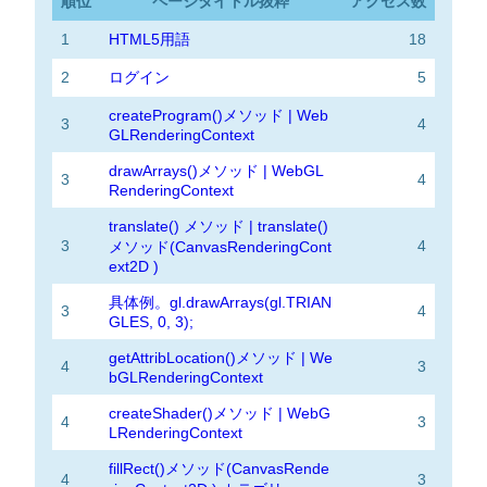
順位
ページタイトル抜粋
アクセス数
1
HTML5用語
18
2
ログイン
5
createProgram()メソッド | Web
3
4
GLRenderingContext
drawArrays()メソッド | WebGL
3
4
RenderingContext
translate() メソッド | translate()
3
4
メソッド(CanvasRenderingCont
ext2D )
具体例。gl.drawArrays(gl.TRIAN
3
4
GLES, 0, 3);
getAttribLocation()メソッド | We
4
3
bGLRenderingContext
createShader()メソッド | WebG
4
3
LRenderingContext
fillRect()メソッド(CanvasRende
4
3