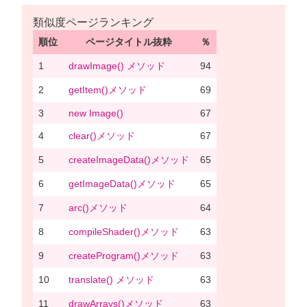
類似度ページランキング
順位
ページタイトル抜粋
％
1
drawImage() メソッド
94
2
getItem()メソッド
69
3
new Image()
67
4
clear()メソッド
67
5
createImageData()メソッド
65
6
getImageData()メソッド
65
7
arc()メソッド
64
8
compileShader()メソッド
63
9
createProgram()メソッド
63
10
translate() メソッド
63
11
drawArrays()メソッド
63