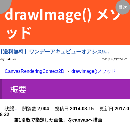
drawImage() メソ
く
目次
ッド
CanvasRenderingContext2D
＞
drawImage()メソッド
概要
状態:
「
-
閲覧数:
2,004
投稿日:
2014-03-15
更新日:
2017-0
8-22
第1引数で指定した画像」をcanvasへ描画