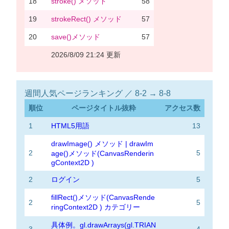
18
stroke() メソッド
58
19
strokeRect() メソッド
57
20
save()メソッド
57
2026/8/09 21:24 更新
週間人気ページランキング ／ 8-2 → 8-8
順位
ページタイトル抜粋
アクセス数
1
HTML5用語
13
drawImage() メソッド | drawIm
2
5
age()メソッド(CanvasRenderin
gContext2D )
2
ログイン
5
fillRect()メソッド(CanvasRende
2
5
ringContext2D ) カテゴリー
具体例。gl.drawArrays(gl.TRIAN