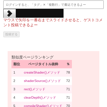
マウスで矢印を一番右までスライドさせると、ゲストコメ
ント投稿できるよー
類似度ページランキング
順位
ページタイトル抜粋
％
1
createShader()メソッド
78
2
shaderSource()メソッド
72
3
rect()メソッド
71
4
clearDepth()メソッド
71
5
compileShader()メソッド
70