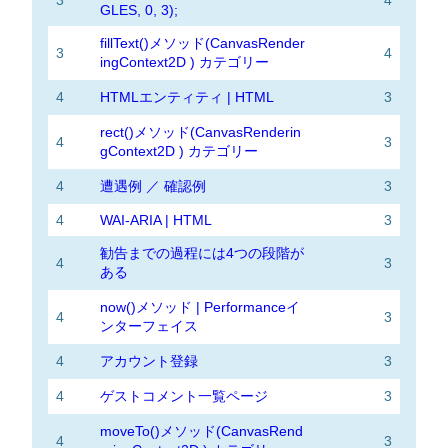
3
4
GLES, 0, 3);
fillText()メソッド(CanvasRender
3
4
ingContext2D ) カテゴリー
4
HTMLエンティティ | HTML
3
rect()メソッド(CanvasRenderin
4
3
gContext2D ) カテゴリー
4
遭遇例 ／ 確認例
3
4
WAI-ARIA | HTML
3
勧告までの過程には4つの段階が
4
3
ある
now()メソッド | Performanceイ
4
3
ンターフェイス
4
アカウント登録
3
4
ゲストコメント一覧ページ
3
moveTo()メソッド(CanvasRend
4
3