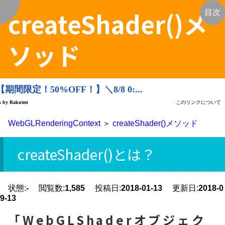
createShader()メ
く
目次
ソッド
WebGLRenderingContext
＞
createShader()メソッド
createShader()とは？
状態:
-
閲覧数:
1,585
投稿日:
2018-01-13
更新日:
2018-0
9-13
「WebGLShaderオブジェク