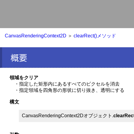
く
CanvasRenderingContext2D
＞
clearRect()メソッド
概要
領域をクリア
・指定した矩形内にあるすべてのピクセルを消去
・指定領域を四角形の形状に切り抜き、透明にする
構文
CanvasRenderingContext2Dオブジェクト.
clearRec