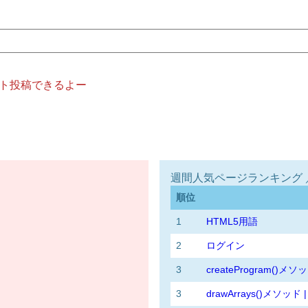
ト投稿できるよー
週間人気ページランキング ／ 7
順位
1
HTML5用語
2
ログイン
3
createProgram()メソッ
3
drawArrays()メソッド |