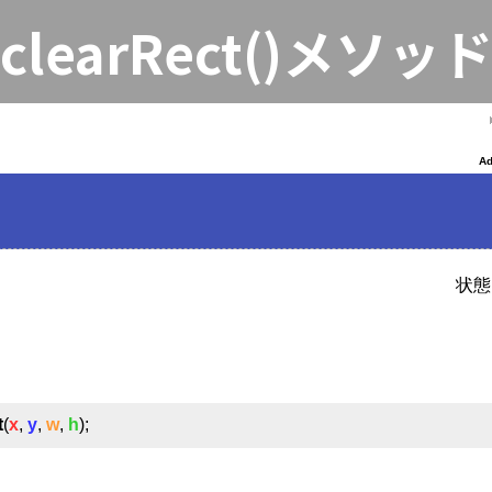
clearRect()メソッ
状態
t
(
x
,
y
,
w
,
h
);