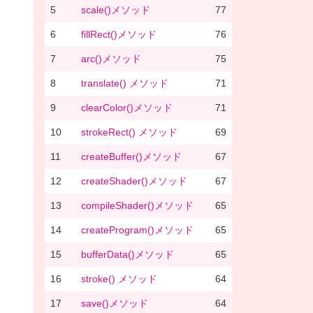
5
scale()メソッド
77
6
fillRect()メソッド
76
7
arc()メソッド
75
8
translate() メソッド
71
9
clearColor()メソッド
71
10
strokeRect() メソッド
69
11
createBuffer()メソッド
67
12
createShader()メソッド
67
13
compileShader()メソッド
65
14
createProgram()メソッド
65
15
bufferData()メソッド
65
16
stroke() メソッド
64
17
save()メソッド
64