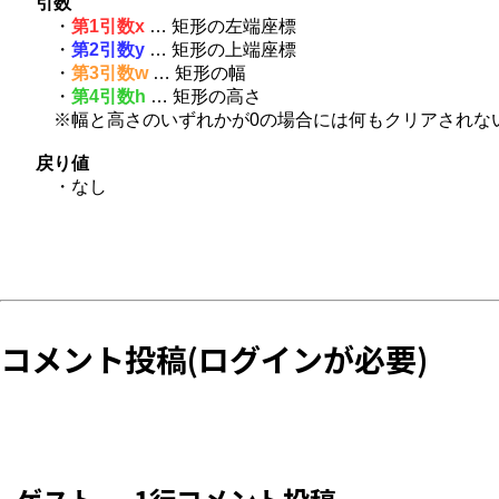
引数
・
第1引数x
… 矩形の左端座標
・
第2引数y
… 矩形の上端座標
・
第3引数w
… 矩形の幅
・
第4引数h
… 矩形の高さ
※幅と高さのいずれかが0の場合には何もクリアされな
戻り値
・なし
コメント投稿(ログインが必要)