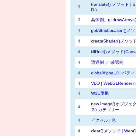
translate() メソッド | 
3
D )
3
具体例。gl.drawArrays(g
4
getAttribLocation()
4
createShader()メソッド 
4
fillRect()メソッド(Can
4
遭遇例 ／ 確認例
4
globalAlphaプロパティ |
4
VBO | WebGLRenderin
4
W3C準拠
new Image()オブジ
4
ス) カテゴリー
4
ピクセル | 色
4
clear()メソッド | WebGL