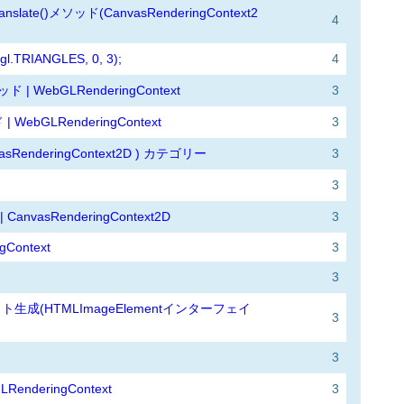
translate()メソッド(CanvasRenderingContext2
4
l.TRIANGLES, 0, 3);
4
メソッド | WebGLRenderingContext
3
| WebGLRenderingContext
3
vasRenderingContext2D ) カテゴリー
3
3
 CanvasRenderingContext2D
3
gContext
3
3
ェクト生成(HTMLImageElementインターフェイ
3
3
RenderingContext
3