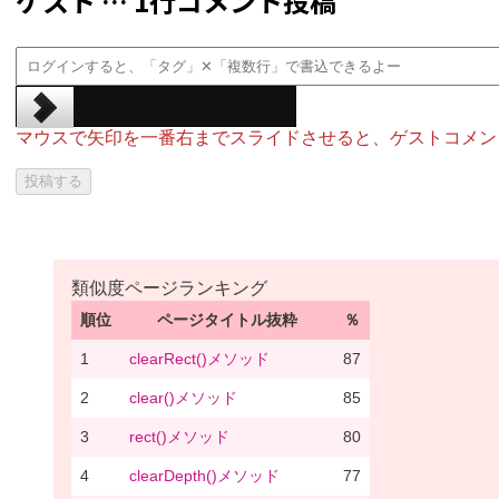
ゲスト … 1行コメント投稿
マウスで矢印を一番右までスライドさせると、ゲストコメン
類似度ページランキング
順位
ページタイトル抜粋
％
1
clearRect()メソッド
87
2
clear()メソッド
85
3
rect()メソッド
80
4
clearDepth()メソッド
77