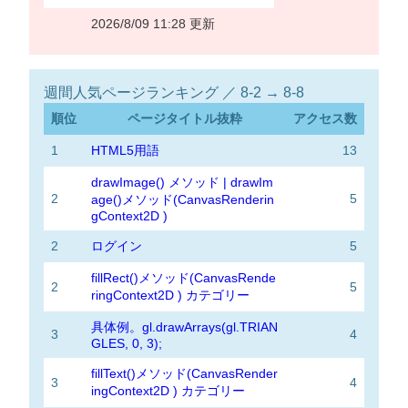
2026/8/09 11:28 更新
週間人気ページランキング ／ 8-2 → 8-8
順位
ページタイトル抜粋
アクセス数
1
HTML5用語
13
drawImage() メソッド | drawIm
2
5
age()メソッド(CanvasRenderin
gContext2D )
2
ログイン
5
fillRect()メソッド(CanvasRende
2
5
ringContext2D ) カテゴリー
具体例。gl.drawArrays(gl.TRIAN
3
4
GLES, 0, 3);
fillText()メソッド(CanvasRender
3
4
ingContext2D ) カテゴリー