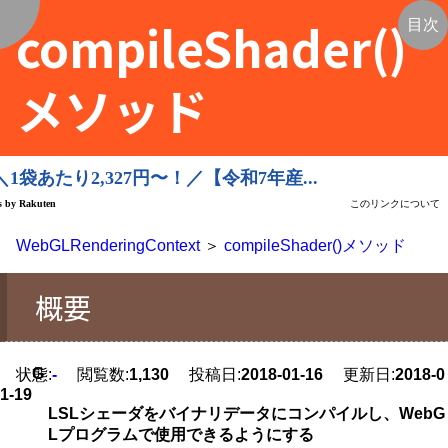
compileShader()
く
目次
メソッド
WebGLRenderingContext
＞
compileShader()メソッド
概要
G
状態:
-
閲覧数:
1,130
投稿日:
2018-01-16
更新日:
2018-0
1-19
LSLシェーダをバイナリデータにコンパイルし、WebG
Lプログラムで使用できるようにする