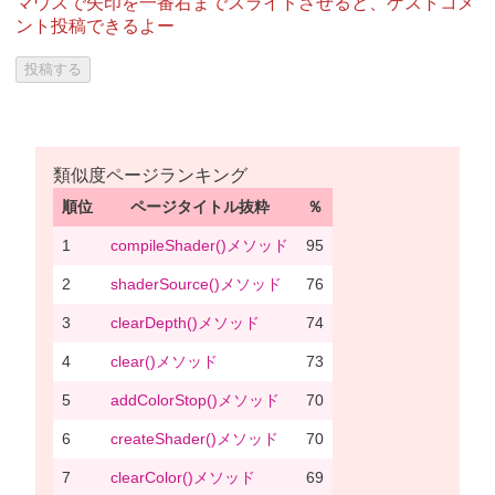
マウスで矢印を一番右までスライドさせると、ゲストコメ
ント投稿できるよー
類似度ページランキング
順位
ページタイトル抜粋
％
1
compileShader()メソッド
95
2
shaderSource()メソッド
76
3
clearDepth()メソッド
74
4
clear()メソッド
73
5
addColorStop()メソッド
70
6
createShader()メソッド
70
7
clearColor()メソッド
69