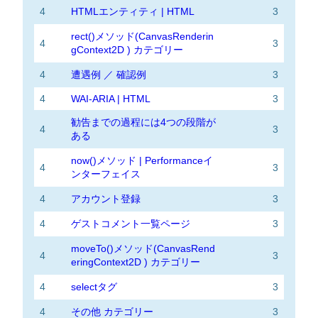
4
HTMLエンティティ | HTML
3
rect()メソッド(CanvasRenderin
4
3
gContext2D ) カテゴリー
4
遭遇例 ／ 確認例
3
4
WAI-ARIA | HTML
3
勧告までの過程には4つの段階が
4
3
ある
now()メソッド | Performanceイ
4
3
ンターフェイス
4
アカウント登録
3
4
ゲストコメント一覧ページ
3
moveTo()メソッド(CanvasRend
4
3
eringContext2D ) カテゴリー
4
selectタグ
3
4
その他 カテゴリー
3