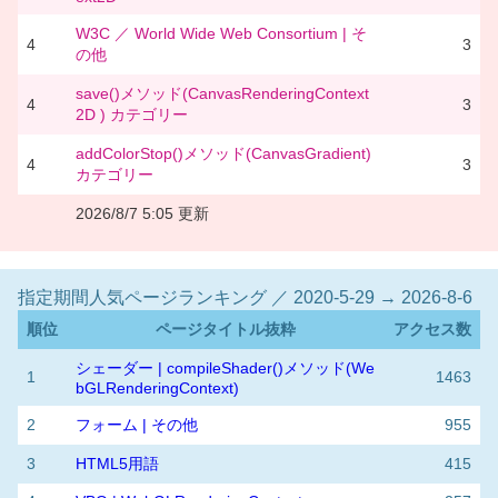
W3C ／ World Wide Web Consortium | そ
4
3
の他
save()メソッド(CanvasRenderingContext
4
3
2D ) カテゴリー
addColorStop()メソッド(CanvasGradient)
4
3
カテゴリー
2026/8/7 5:05 更新
指定期間人気ページランキング ／ 2020-5-29 → 2026-8-6
順位
ページタイトル抜粋
アクセス数
シェーダー | compileShader()メソッド(We
1
1463
bGLRenderingContext)
2
フォーム | その他
955
3
HTML5用語
415