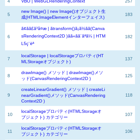
4
VBO | WebGLRenderingContext
257
new Image() | new Image()オブジェクト生
5
183
成(HTMLImageElementインターフェイス)
ã¢ãã£ã³å¤æ | ãtransform()ã¡ã½ãã(Canva
sRenderingContext2D )ãã«ãã´ãªã¼ | HTM
6
182
L5ç¨èª
localStorage | localStorageプロパティ(HT
7
137
MLStorageオブジェクト)
drawImage() メソッド | drawImage()メソ
8
125
ッド(CanvasRenderingContext2D )
createLinearGradient() メソッド | createLi
9
118
nearGradient()メソッド(CanvasRendering
Context2D )
localStorageプロパティ(HTMLStorageオ
10
107
ブジェクト) カテゴリー
localStorageプロパティ(HTMLStorageオ
11
106
ブジェクト) カテゴリー