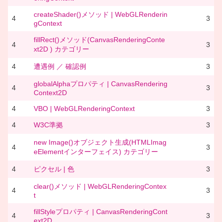
createShader()メソッド | WebGLRenderin
4
3
gContext
fillRect()メソッド(CanvasRenderingConte
4
3
xt2D ) カテゴリー
4
遭遇例 ／ 確認例
3
globalAlphaプロパティ | CanvasRendering
4
3
Context2D
4
VBO | WebGLRenderingContext
3
4
W3C準拠
3
new Image()オブジェクト生成(HTMLImag
4
3
eElementインターフェイス) カテゴリー
4
ピクセル | 色
3
clear()メソッド | WebGLRenderingContex
4
3
t
fillStyleプロパティ | CanvasRenderingCont
4
3
ext2D