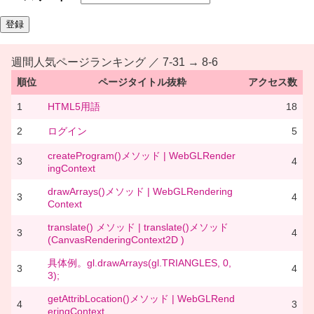
週間人気ページランキング ／ 7-31 → 8-6
順位
ページタイトル抜粋
アクセス数
1
HTML5用語
18
2
ログイン
5
createProgram()メソッド | WebGLRender
3
4
ingContext
drawArrays()メソッド | WebGLRendering
3
4
Context
translate() メソッド | translate()メソッド
3
4
(CanvasRenderingContext2D )
具体例。gl.drawArrays(gl.TRIANGLES, 0,
3
4
3);
getAttribLocation()メソッド | WebGLRend
4
3
eringContext