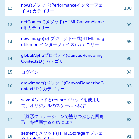
now()メソッド(Performanceインターフェ
12
100
イス) カテゴリー
getContext()メソッド(HTMLCanvasEleme
13
99
nt) カテゴリー
new Image()オブジェクト生成(HTMLImag
14
95
eElementインターフェイス) カテゴリー
globalAlphaプロパティ(CanvasRendering
14
95
Context2D ) カテゴリー
15
ログイン
94
drawImage()メソッド(CanvasRenderingC
16
93
ontext2D ) カテゴリー
saveメソッドとrestoreメソッドを使用し
16
93
て、オリジナルのスケールへ戻す
「線形グラデーションで塗りつぶした四角
17
92
形」を描画するためには？
setItem()メソッド(HTMLStorageオブジェ
18
91