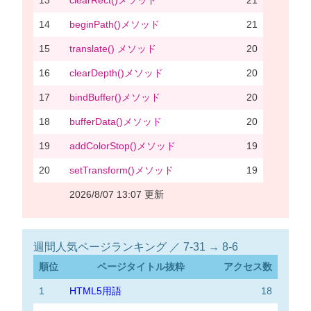
14
beginPath()メソッド
21
15
translate() メソッド
20
16
clearDepth()メソッド
20
17
bindBuffer()メソッド
20
18
bufferData()メソッド
20
19
addColorStop()メソッド
19
20
setTransform()メソッド
19
2026/8/07 13:07 更新
週間人気ページランキング ／ 7-31 → 8-6
順位
ページタイトル抜粋
アクセス数
1
HTML5用語
18