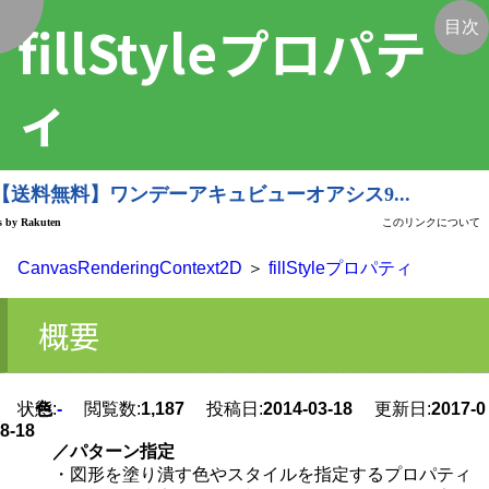
fillStyleプロパテ
く
目次
ィ
CanvasRenderingContext2D
＞
fillStyleプロパティ
概要
状態:
色
-
閲覧数:
1,187
投稿日:
2014-03-18
更新日:
2017-0
8-18
／パターン指定
・図形を塗り潰す色やスタイルを指定するプロパティ