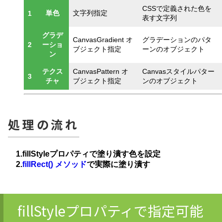
CSSで定義された色を
単色
文字列指定
1
表す文字列
グラデ
CanvasGradient オ
グラデーションのパタ
2
ーショ
ブジェクト指定
ーンのオブジェクト
ン
テクス
CanvasPattern オ
Canvasスタイルパター
3
チャ
ブジェクト指定
ンのオブジェクト
処理の流れ
1.fillStyleプロパティで塗り潰す色を設定
2.
fillRect() メソッド
で実際に塗り潰す
fillStyleプロパティで指定可能