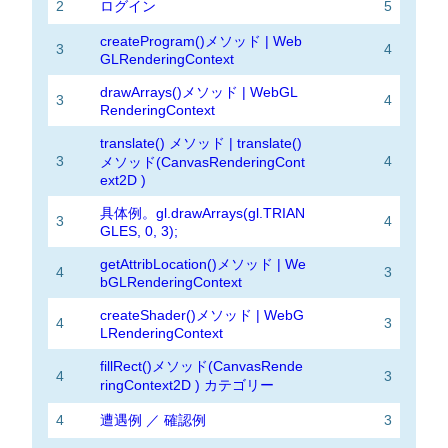
2
ログイン
5
createProgram()メソッド | Web
3
4
GLRenderingContext
drawArrays()メソッド | WebGL
3
4
RenderingContext
translate() メソッド | translate()
3
4
メソッド(CanvasRenderingCont
ext2D )
具体例。gl.drawArrays(gl.TRIAN
3
4
GLES, 0, 3);
getAttribLocation()メソッド | We
4
3
bGLRenderingContext
createShader()メソッド | WebG
4
3
LRenderingContext
fillRect()メソッド(CanvasRende
4
3
ringContext2D ) カテゴリー
4
遭遇例 ／ 確認例
3