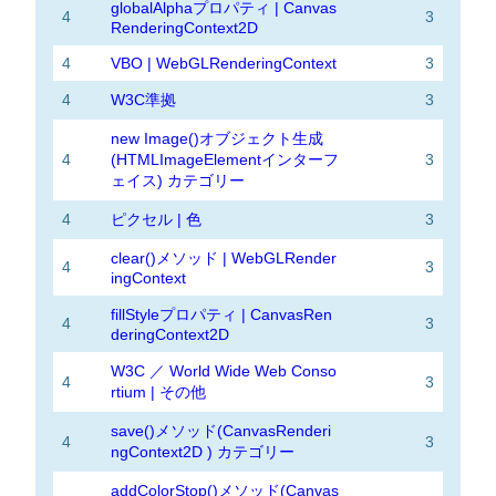
globalAlphaプロパティ | Canvas
4
3
RenderingContext2D
4
VBO | WebGLRenderingContext
3
4
W3C準拠
3
new Image()オブジェクト生成
4
(HTMLImageElementインターフ
3
ェイス) カテゴリー
4
ピクセル | 色
3
clear()メソッド | WebGLRender
4
3
ingContext
fillStyleプロパティ | CanvasRen
4
3
deringContext2D
W3C ／ World Wide Web Conso
4
3
rtium | その他
save()メソッド(CanvasRenderi
4
3
ngContext2D ) カテゴリー
addColorStop()メソッド(Canvas