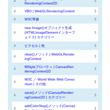
4
3
RenderingContext2D
4
VBO | WebGLRenderingContext
3
4
W3C準拠
3
new Image()オブジェクト生成
4
(HTMLImageElementインターフ
3
ェイス) カテゴリー
4
ピクセル | 色
3
clear()メソッド | WebGLRender
4
3
ingContext
fillStyleプロパティ | CanvasRen
4
3
deringContext2D
W3C ／ World Wide Web Conso
4
3
rtium | その他
save()メソッド(CanvasRenderi
4
3
ngContext2D ) カテゴリー
addColorStop()メソッド(Canvas
4
3