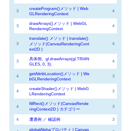
createProgram()メソッド | Web
3
4
GLRenderingContext
drawArrays()メソッド | WebGL
3
4
RenderingContext
translate() メソッド | translate()
3
4
メソッド(CanvasRenderingCont
ext2D )
具体例。gl.drawArrays(gl.TRIAN
3
4
GLES, 0, 3);
getAttribLocation()メソッド | We
4
3
bGLRenderingContext
createShader()メソッド | WebG
4
3
LRenderingContext
fillRect()メソッド(CanvasRende
4
3
ringContext2D ) カテゴリー
4
遭遇例 ／ 確認例
3
globalAlphaプロパティ | Canvas