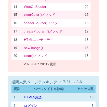
14
WebGLShader
22
15
clearColor()メソッド
19
16
shaderSource()メソッド
18
17
createProgram()メソッド
17
18
HTMLエンティティ
15
19
new Image()
15
20
clear()メソッド
15
2026/8/07 20:05 更新
週間人気ページランキング ／ 7-31 → 8-6
順位
ページタイトル抜粋
アクセス数
1
HTML5用語
18
2
ログイン
5