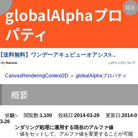
globalAlphaプロ
く
目次
パティ
CanvasRenderingContext2D
＞
globalAlphaプロパティ
概要
状態:
レ
-
閲覧数:
1,100
投稿日:
2014-03-26
更新日:
2014-0
3-26
ンダリング処理に適用する現在のアルファ値
・値をセットして、アルファ値を変更することが可能