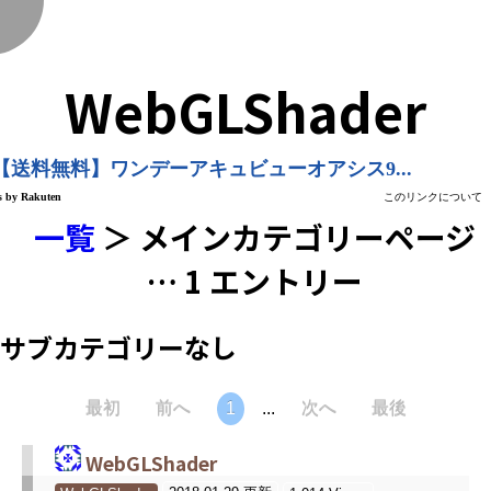
く
WebGLShader
一覧
＞ メインカテゴリーページ
… 1 エントリー
サブカテゴリーなし
最初
前へ
1
...
次へ
最後
WebGLShader