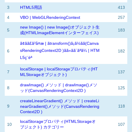
3
HTML5用語
413
4
VBO | WebGLRenderingContext
257
new Image() | new Image()オブジェクト生
5
183
成(HTMLImageElementインターフェイス)
ã¢ãã£ã³å¤æ | ãtransform()ã¡ã½ãã(Canva
sRenderingContext2D )ãã«ãã´ãªã¼ | HTM
6
182
L5ç¨èª
localStorage | localStorageプロパティ(HT
7
137
MLStorageオブジェクト)
drawImage() メソッド | drawImage()メソ
8
125
ッド(CanvasRenderingContext2D )
createLinearGradient() メソッド | createLi
9
118
nearGradient()メソッド(CanvasRendering
Context2D )
localStorageプロパティ(HTMLStorageオ
10
107
ブジェクト) カテゴリー