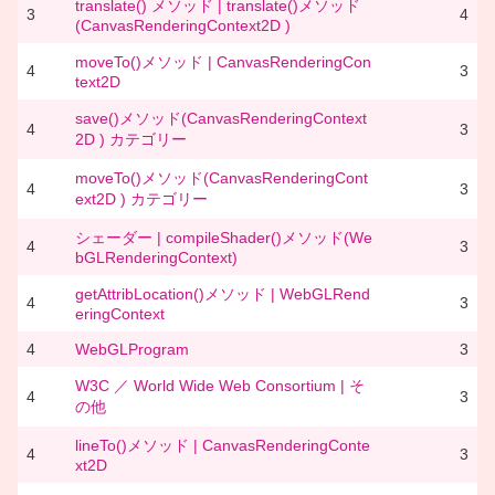
translate() メソッド | translate()メソッド
3
4
(CanvasRenderingContext2D )
moveTo()メソッド | CanvasRenderingCon
4
3
text2D
save()メソッド(CanvasRenderingContext
4
3
2D ) カテゴリー
moveTo()メソッド(CanvasRenderingCont
4
3
ext2D ) カテゴリー
シェーダー | compileShader()メソッド(We
4
3
bGLRenderingContext)
getAttribLocation()メソッド | WebGLRend
4
3
eringContext
4
WebGLProgram
3
W3C ／ World Wide Web Consortium | そ
4
3
の他
lineTo()メソッド | CanvasRenderingConte
4
3
xt2D