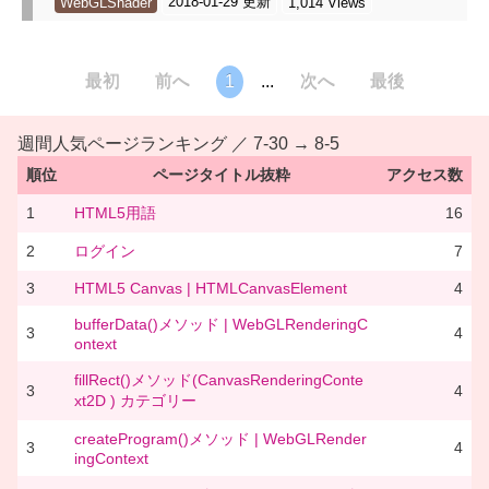
2018-01-29 更新
WebGLShader
1,014 Views
最初
前へ
1
...
次へ
最後
週間人気ページランキング ／ 7-30 → 8-5
順位
ページタイトル抜粋
アクセス数
1
HTML5用語
16
2
ログイン
7
3
HTML5 Canvas | HTMLCanvasElement
4
bufferData()メソッド | WebGLRenderingC
3
4
ontext
fillRect()メソッド(CanvasRenderingConte
3
4
xt2D ) カテゴリー
createProgram()メソッド | WebGLRender
3
4
ingContext