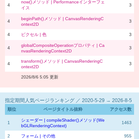
now()メソッド | Performanceインターフェ
4
3
イス
beginPath()メソッド | CanvasRenderingC
4
3
ontext2D
4
ピクセル | 色
3
globalCompositeOperationプロパティ | Ca
4
3
nvasRenderingContext2D
transform()メソッド | CanvasRenderingC
4
3
ontext2D
2026/8/6 5:05 更新
指定期間人気ページランキング ／ 2020-5-29 → 2026-8-5
順位
ページタイトル抜粋
アクセス数
シェーダー | compileShader()メソッド(We
1
1463
bGLRenderingContext)
2
フォーム | その他
955