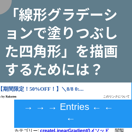
「線形グラデーシ
く
ョンで塗りつぶし
た四角形」を描画
するためには？
→ → → Entries ← ←
←
カテゴリー:
createLinearGradient()メソッド
閲覧