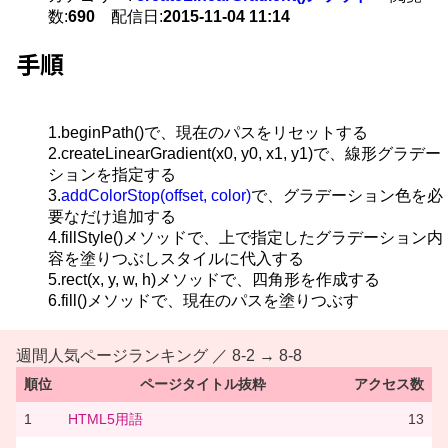
数:
690
配信日:
2015-11-04 11:14
手順
1.beginPath()で、現在のパスをリセットする
2.createLinearGradient(x0, y0, x1, y1)で、線形グラデー
ションを指定する
3.
addColorStop(offset, color)
で、グラデーション色を必
要なだけ追加する
4.fillStyle()メソッドで、上で指定したグラデーション内
容を塗りつぶしスタイルに代入する
5.rect(x, y, w, h)メソッドで、四角形を作成する
6.fill()メソッドで、現在のパスを塗りつぶす
週間人気ページランキング ／ 8-2 → 8-8
順位
ページタイトル抜粋
アクセス数
1
HTML5用語
13