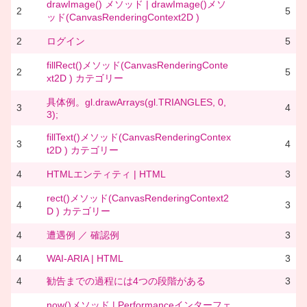
drawImage() メソッド | drawImage()メソ
2
5
ッド(CanvasRenderingContext2D )
2
ログイン
5
fillRect()メソッド(CanvasRenderingConte
2
5
xt2D ) カテゴリー
具体例。gl.drawArrays(gl.TRIANGLES, 0,
3
4
3);
fillText()メソッド(CanvasRenderingContex
3
4
t2D ) カテゴリー
4
HTMLエンティティ | HTML
3
rect()メソッド(CanvasRenderingContext2
4
3
D ) カテゴリー
4
遭遇例 ／ 確認例
3
4
WAI-ARIA | HTML
3
4
勧告までの過程には4つの段階がある
3
now()メソッド | Performanceインターフェ