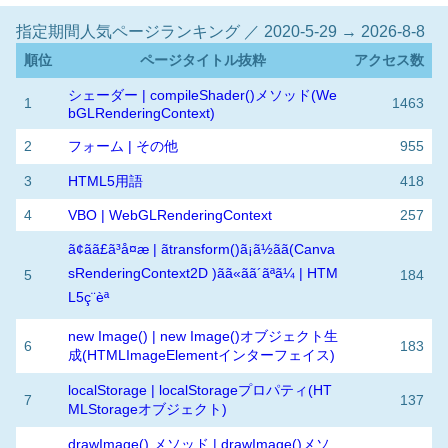
指定期間人気ページランキング ／ 2020-5-29 → 2026-8-8
順位
ページタイトル抜粋
アクセス数
シェーダー | compileShader()メソッド(We
1
1463
bGLRenderingContext)
2
フォーム | その他
955
3
HTML5用語
418
4
VBO | WebGLRenderingContext
257
ã¢ãã£ã³å¤æ | ãtransform()ã¡ã½ãã(Canva
sRenderingContext2D )ãã«ãã´ãªã¼ | HTM
5
184
L5ç¨èª
new Image() | new Image()オブジェクト生
6
183
成(HTMLImageElementインターフェイス)
localStorage | localStorageプロパティ(HT
7
137
MLStorageオブジェクト)
drawImage() メソッド | drawImage()メソ