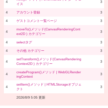
4
3
イス
4
アカウント登録
3
4
ゲストコメント一覧ページ
3
moveTo()メソッド(CanvasRenderingCont
4
3
ext2D ) カテゴリー
4
selectタグ
3
4
その他 カテゴリー
3
setTransform()メソッド(CanvasRendering
4
3
Context2D ) カテゴリー
createProgram()メソッド | WebGLRender
4
3
ingContext
setItem()メソッド | HTMLStorageオブジェ
4
3
クト
2026/8/9 5:05 更新