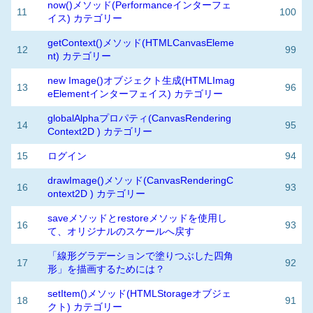
now()メソッド(Performanceインターフェ
11
100
イス) カテゴリー
getContext()メソッド(HTMLCanvasEleme
12
99
nt) カテゴリー
new Image()オブジェクト生成(HTMLImag
13
96
eElementインターフェイス) カテゴリー
globalAlphaプロパティ(CanvasRendering
14
95
Context2D ) カテゴリー
15
ログイン
94
drawImage()メソッド(CanvasRenderingC
16
93
ontext2D ) カテゴリー
saveメソッドとrestoreメソッドを使用し
16
93
て、オリジナルのスケールへ戻す
「線形グラデーションで塗りつぶした四角
17
92
形」を描画するためには？
setItem()メソッド(HTMLStorageオブジェ
18
91
クト) カテゴリー