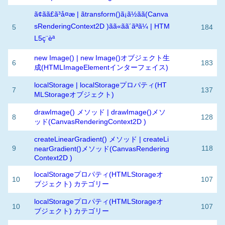
ã¢ãã£ã³å¤æ | ãtransform()ã¡ã½ãã(Canva
sRenderingContext2D )ãã«ãã´ãªã¼ | HTM
5
184
L5ç¨èª
new Image() | new Image()オブジェクト生
6
183
成(HTMLImageElementインターフェイス)
localStorage | localStorageプロパティ(HT
7
137
MLStorageオブジェクト)
drawImage() メソッド | drawImage()メソ
8
128
ッド(CanvasRenderingContext2D )
createLinearGradient() メソッド | createLi
9
118
nearGradient()メソッド(CanvasRendering
Context2D )
localStorageプロパティ(HTMLStorageオ
10
107
ブジェクト) カテゴリー
localStorageプロパティ(HTMLStorageオ
10
107
ブジェクト) カテゴリー