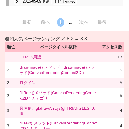
2016-05-09 更新
2
1,148 Views
最初
前へ
1
...
次へ
最後
週間人気ページランキング ／ 8-2 → 8-8
順位
ページタイトル抜粋
アクセス数
1
HTML5用語
13
drawImage() メソッド | drawImage()メソ
2
5
ッド(CanvasRenderingContext2D )
2
ログイン
5
fillRect()メソッド(CanvasRenderingConte
2
5
xt2D ) カテゴリー
具体例。gl.drawArrays(gl.TRIANGLES, 0,
3
4
3);
fillText()メソッド(CanvasRenderingContex
3
4
t2D ) カテゴリー