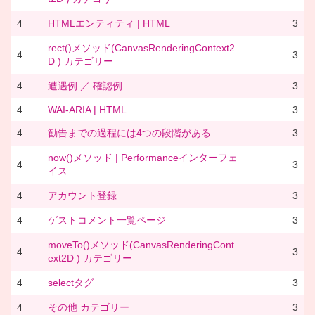
4
HTMLエンティティ | HTML
3
rect()メソッド(CanvasRenderingContext2
4
3
D ) カテゴリー
4
遭遇例 ／ 確認例
3
4
WAI-ARIA | HTML
3
4
勧告までの過程には4つの段階がある
3
now()メソッド | Performanceインターフェ
4
3
イス
4
アカウント登録
3
4
ゲストコメント一覧ページ
3
moveTo()メソッド(CanvasRenderingCont
4
3
ext2D ) カテゴリー
4
selectタグ
3
4
その他 カテゴリー
3