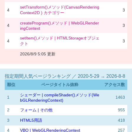
setTransform()メソッド(CanvasRendering
4
3
Context2D ) カテゴリー
createProgram()メソッド | WebGLRender
4
3
ingContext
setItem()メソッド | HTMLStorageオブジェ
4
3
クト
2026/8/9 5:05 更新
指定期間人気ページランキング ／ 2020-5-29 → 2026-8-8
順位
ページタイトル抜粋
アクセス数
シェーダー | compileShader()メソッド(We
1
1463
bGLRenderingContext)
2
フォーム | その他
955
3
HTML5用語
418
4
VBO | WebGLRenderingContext
257