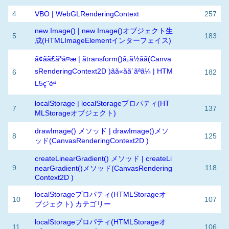
4
VBO | WebGLRenderingContext
257
new Image() | new Image()オブジェクト生
5
183
成(HTMLImageElementインターフェイス)
ã¢ãã£ã³å¤æ | ãtransform()ã¡ã½ãã(Canva
sRenderingContext2D )ãã«ãã´ãªã¼ | HTM
6
182
L5ç¨èª
localStorage | localStorageプロパティ(HT
7
137
MLStorageオブジェクト)
drawImage() メソッド | drawImage()メソ
8
125
ッド(CanvasRenderingContext2D )
createLinearGradient() メソッド | createLi
9
118
nearGradient()メソッド(CanvasRendering
Context2D )
localStorageプロパティ(HTMLStorageオ
10
107
ブジェクト) カテゴリー
localStorageプロパティ(HTMLStorageオ
11
106