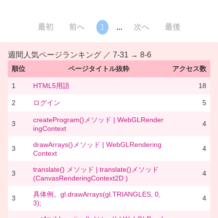
最初
前へ
1
...
次へ
最後
週間人気ページランキング ／ 7-31 → 8-6
順位
ページタイトル抜粋
アクセス数
1
HTML5用語
18
2
ログイン
5
createProgram()メソッド | WebGLRender
3
4
ingContext
drawArrays()メソッド | WebGLRendering
3
4
Context
translate() メソッド | translate()メソッド
3
4
(CanvasRenderingContext2D )
具体例。gl.drawArrays(gl.TRIANGLES, 0,
3
4
3);