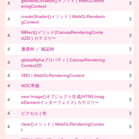
getAttribLocation()メソッド | WebGLRend
4
3
eringContext
createShader()メソッド | WebGLRenderin
4
3
gContext
fillRect()メソッド(CanvasRenderingConte
4
3
xt2D ) カテゴリー
4
遭遇例 ／ 確認例
3
globalAlphaプロパティ | CanvasRendering
4
3
Context2D
4
VBO | WebGLRenderingContext
3
4
W3C準拠
3
new Image()オブジェクト生成(HTMLImag
4
3
eElementインターフェイス) カテゴリー
4
ピクセル | 色
3
clear()メソッド | WebGLRenderingContex
4
3
t