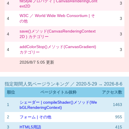
fillStyleプロパティ | CanvasRenderingCont
4
3
ext2D
W3C ／ World Wide Web Consortium | そ
4
3
の他
save()メソッド(CanvasRenderingContext
4
3
2D ) カテゴリー
addColorStop()メソッド(CanvasGradient)
4
3
カテゴリー
2026/8/7 5:05 更新
指定期間人気ページランキング ／ 2020-5-29 → 2026-8-6
順位
ページタイトル抜粋
アクセス数
シェーダー | compileShader()メソッド(We
1
1463
bGLRenderingContext)
2
フォーム | その他
955
3
HTML5用語
415